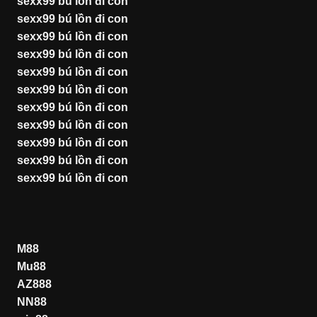
sexx99 bú lồn đi con
sexx99 bú lồn đi con
sexx99 bú lồn đi con
sexx99 bú lồn đi con
sexx99 bú lồn đi con
sexx99 bú lồn đi con
sexx99 bú lồn đi con
sexx99 bú lồn đi con
sexx99 bú lồn đi con
sexx99 bú lồn đi con
sexx99 bú lồn đi con
M88
Mu88
AZ888
NN88