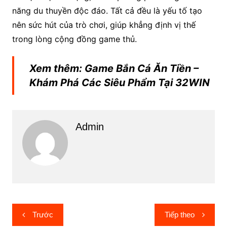
năng du thuyền độc đáo. Tất cả đều là yếu tố tạo
nên sức hút của trò chơi, giúp khẳng định vị thế
trong lòng cộng đồng game thủ.
Xem thêm: Game Bắn Cá Ăn Tiền –
Khám Phá Các Siêu Phẩm Tại 32WIN
Admin
Điều
Trước
Tiếp theo
hướng