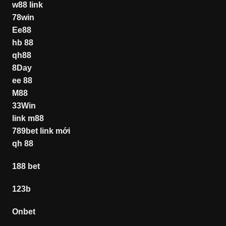
w88 link
78win
Ee88
hb 88
qh88
8Day
ee 88
M88
33Win
link m88
789bet link mới
qh 88
188 bet
123b
Onbet