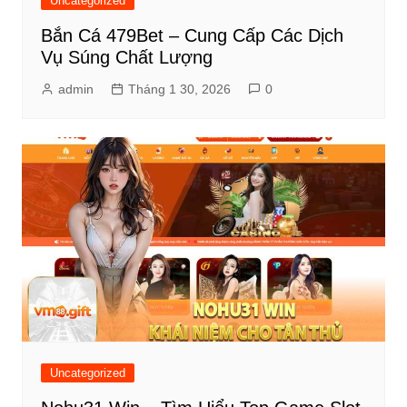
Uncategorized
Bắn Cá 479Bet – Cung Cấp Các Dịch
Vụ Súng Chất Lượng
admin
Tháng 1 30, 2026
0
Uncategorized