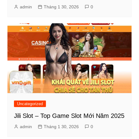
admin
Tháng 1 30, 2026
0
Uncategorized
Jili Slot – Top Game Slot Mới Năm 2025
admin
Tháng 1 30, 2026
0