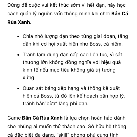
Đừng để cuộc vui kết thúc sớm vì hết đạn, hãy học
cách quản lý nguồn vốn thông minh khi chơi
Bắn Cá
Rùa Xanh
.
Chia nhỏ lượng đạn theo từng giai đoạn, tăng
dần khi cơ hội xuất hiện như Boss, cá hiếm.
Tránh lạm dụng đạn cấp cao liên tục, vì sát
thương lớn không đồng nghĩa với hiệu quả
kinh tế nếu mục tiêu không giá trị tương
xứng.
Quan sát bảng xếp hạng và thống kê xuất
hiện cá Boss, từ đó lên kế hoạch bắn hợp lý,
tránh bắn”bừa” lãng phí đạn.
Game
Bắn Cá Rùa Xanh
là lựa chọn hoàn hảo dành
cho những ai muốn thử thách cao. Sở hữu hệ thống
cá đặc biệt đa dạng, “skill” phong phú cùng tính