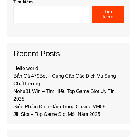
Tìm kiếm
Tìm
kiếm
Recent Posts
Hello world!
Bắn Cá 479Bet – Cung Cấp Các Dịch Vụ Súng
Chất Lượng
Nohu31 Win – Tìm Hiểu Top Game Slot Uy Tín
2025
Siêu Phẩm Đình Đám Trong Casino VM88
Jili Slot – Top Game Slot Mới Năm 2025