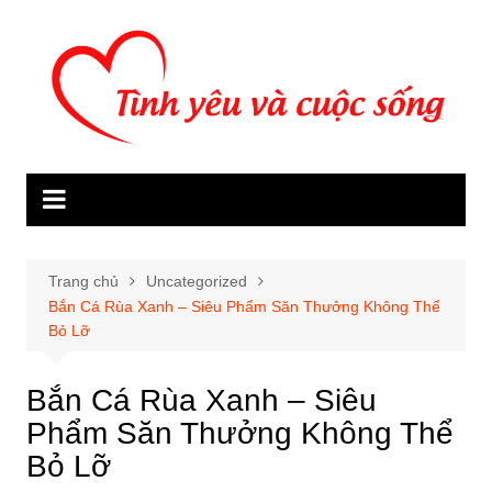
Chuyển
đến
phần
nội
dung
Trang chủ
Uncategorized
Bắn Cá Rùa Xanh – Siêu Phẩm Săn Thưởng Không Thể
Bỏ Lỡ
Bắn Cá Rùa Xanh – Siêu
Phẩm Săn Thưởng Không Thể
Bỏ Lỡ