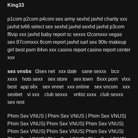
King33
p1com
p2com
p4com
sex army
sexhd
javhd
charity xxx
javhd
tv66
select sex
sexhd
javhd
sexhd
javhd
p3com
f8vip xxx
javhd
baby report
sc sexxx
t2comxxx
vegas
sex
87comxxx
8com report
javhd
sarl sex
90tv
makeup
girl
best porn
84vn xxx
casino report
casino report
center
xxx
sex vnsbs
t3sex net
xxx date
sane sexxx
bco
xxxx
hots sexx
sex store
sex town
8xxx porn
vlxx
best
app sêx
sex vnnet
xxx online
sex vncom
xxx
seobet
vi xxx
club sexxx
vnbiz xxxx
club sexxx
sex rest
Phim Sex VNUS
|
Phim Sex VNUS
|
Phim Sex VNUS
|
Phim Sex VNUS
|
Phim Sex VNUS
|
Phim Sex VNUS
|
Phim Sex VNUS
|
Phim Sex VNUS
|
Phim Sex VNUS
|