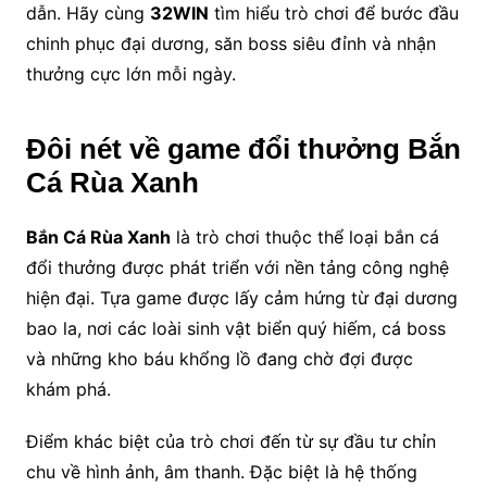
dẫn. Hãy cùng
32WIN
tìm hiểu trò chơi để bước đầu
chinh phục đại dương, săn boss siêu đỉnh và nhận
thưởng cực lớn mỗi ngày.
Đôi nét về game đổi thưởng Bắn
Cá Rùa Xanh
Bắn Cá Rùa Xanh
là trò chơi thuộc thể loại bắn cá
đổi thưởng được phát triển với nền tảng công nghệ
hiện đại. Tựa game được lấy cảm hứng từ đại dương
bao la, nơi các loài sinh vật biển quý hiếm, cá boss
và những kho báu khổng lồ đang chờ đợi được
khám phá.
Điểm khác biệt của trò chơi đến từ sự đầu tư chỉn
chu về hình ảnh, âm thanh. Đặc biệt là hệ thống