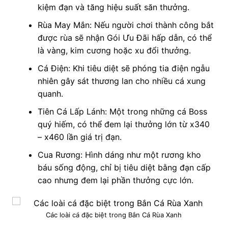
kiệm đạn và tăng hiệu suất săn thưởng.
Rùa May Mắn: Nếu người chơi thành công bắt
được rùa sẽ nhận Gói Ưu Đãi hấp dẫn, có thể
là vàng, kim cương hoặc xu đổi thưởng.
Cá Điện: Khi tiêu diệt sẽ phóng tia điện ngẫu
nhiên gây sát thương lan cho nhiều cá xung
quanh.
Tiên Cá Lấp Lánh: Một trong những cá Boss
quý hiếm, có thể đem lại thưởng lớn từ x340
– x460 lần giá trị đạn.
Cua Rương: Hình dáng như một rương kho
báu sống động, chỉ bị tiêu diệt bằng đạn cấp
cao nhưng đem lại phần thưởng cực lớn.
Các loài cá đặc biệt trong Bắn Cá Rùa Xanh