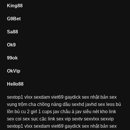
King88
G9Bet
Sa88
Ok9
99ok
OkVip
Hello88
sextop1
vlxx
sexdam
viet69
gaydick
sex nhật bản
sex
vụng trộm
cha chồng nàng dầu
sexhd
javhd
sex less
bú
lồn
bú cu
2 girl 1 cups
jav châu á
jav siêu nét
kho link
sex
coi sex sục cặc
link sex vip
sextv
sexvlxx
sexvip
sextop1
vlxx
sexdam
viet69
gaydick
sex nhật bản
sex