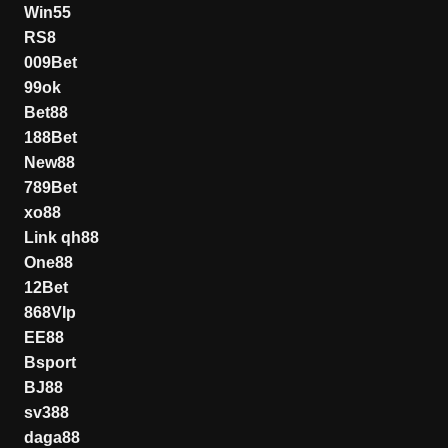
Win55
RS8
009Bet
99ok
Bet88
188Bet
New88
789Bet
xo88
Link qh88
One88
12Bet
868VIp
EE88
Bsport
BJ88
sv388
daga88