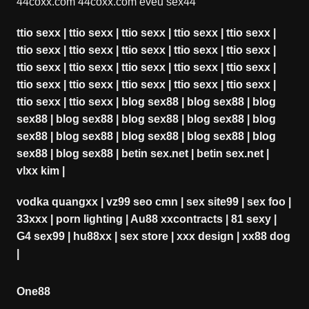
44coxx.com
44coxx.com
eveu sex44
ttio sexx
|
ttio sexx
|
ttio sexx
|
ttio sexx
|
ttio sexx
|
ttio sexx
|
ttio sexx
|
ttio sexx
|
ttio sexx
|
ttio sexx
|
ttio sexx
|
ttio sexx
|
ttio sexx
|
ttio sexx
|
ttio sexx
|
ttio sexx
|
ttio sexx
|
ttio sexx
|
ttio sexx
|
ttio sexx
|
ttio sexx
|
ttio sexx
|
blog sex88
|
blog sex88
|
blog
sex88
|
blog sex88
|
blog sex88
|
blog sex88
|
blog
sex88
|
blog sex88
|
blog sex88
|
blog sex88
|
blog
sex88
|
blog sex88
|
betin sex.net
|
betin sex.net
|
vlxx kim
|
vodka quangxx
|
vz99 seo cmn
|
sex site99
|
sex foo
|
33xxx
|
porn lighting
|
Au88 xxcontracts
|
81 sexy
|
G4 sex99
|
hu88xx
|
sex store
|
xxx design
|
xx88 dog
|
One88