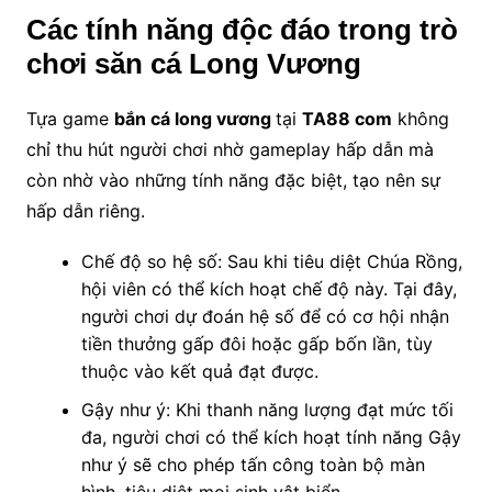
Các tính năng độc đáo trong trò
chơi săn cá Long Vương
Tựa game
bắn cá long vương
tại
TA88 com
không
chỉ thu hút người chơi nhờ gameplay hấp dẫn mà
còn nhờ vào những tính năng đặc biệt, tạo nên sự
hấp dẫn riêng.
Chế độ so hệ số: Sau khi tiêu diệt Chúa Rồng,
hội viên có thể kích hoạt chế độ này. Tại đây,
người chơi dự đoán hệ số để có cơ hội nhận
tiền thưởng gấp đôi hoặc gấp bốn lần, tùy
thuộc vào kết quả đạt được.
Gậy như ý: Khi thanh năng lượng đạt mức tối
đa, người chơi có thể kích hoạt tính năng Gậy
như ý sẽ cho phép tấn công toàn bộ màn
hình, tiêu diệt mọi sinh vật biển.