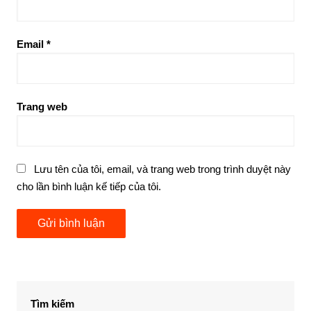
Email
*
Trang web
Lưu tên của tôi, email, và trang web trong trình duyệt này
cho lần bình luận kế tiếp của tôi.
Tìm kiếm