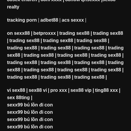
realty
tracking porn
|
adbet88
|
acs sexxx
|
on sexx88
|
betproxxx
|
trading sex88
|
trading sex88
|
trading sex88
|
trading sex88
|
trading sex88
|
trading sex88
|
trading sex88
|
trading sex88
|
trading
sex88
|
trading sex88
|
trading sex88
|
trading sex88
|
trading sex88
|
trading sex88
|
trading sex88
|
trading
sex88
|
trading sex88
|
trading sex88
|
trading sex88
|
trading sex88
|
trading sex88
|
trading sex88
|
vi sex88
|
sex88 vi
|
pro xxx
|
sex88 vip
|
ting88 xxx
|
sex 88ting
|
sexx99 bú lồn đi con
sexx99 bú lồn đi con
sexx99 bú lồn đi con
sexx99 bú lồn đi con