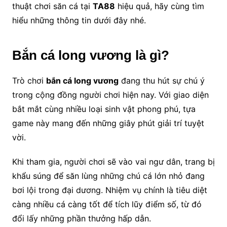
thuật chơi săn cá tại
TA88
hiệu quả, hãy cùng tìm
hiểu những thông tin dưới đây nhé.
Bắn cá long vương là gì?
Trò chơi
bắn cá long vương
đang thu hút sự chú ý
trong cộng đồng người chơi hiện nay. Với giao diện
bắt mắt cùng nhiều loại sinh vật phong phú, tựa
game này mang đến những giây phút giải trí tuyệt
vời.
Khi tham gia, người chơi sẽ vào vai ngư dân, trang bị
khẩu súng để săn lùng những chú cá lớn nhỏ đang
bơi lội trong đại dương. Nhiệm vụ chính là tiêu diệt
càng nhiều cá càng tốt để tích lũy điểm số, từ đó
đổi lấy những phần thưởng hấp dẫn.