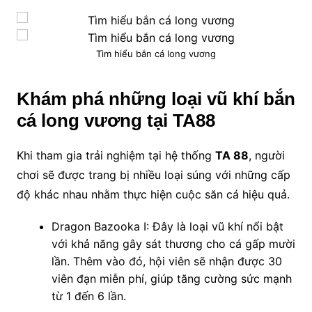
Tìm hiểu bắn cá long vương
Khám phá những loại vũ khí bắn
cá long vương tại TA88
Khi tham gia trải nghiệm tại hệ thống
TA 88
, người
chơi sẽ được trang bị nhiều loại súng với những cấp
độ khác nhau nhằm thực hiện cuộc săn cá hiệu quả.
Dragon Bazooka I: Đây là loại vũ khí nổi bật
với khả năng gây sát thương cho cá gấp mười
lần. Thêm vào đó, hội viên sẽ nhận được 30
viên đạn miễn phí, giúp tăng cường sức mạnh
từ 1 đến 6 lần.