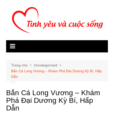
Chuyển
đến
phần
nội
dung
Trang chủ
Uncategorized
Bắn Cá Long Vương – Khám Phá Đại Dương Kỳ Bí, Hấp
Dẫn
Bắn Cá Long Vương – Khám
Phá Đại Dương Kỳ Bí, Hấp
Dẫn