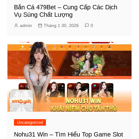
Bắn Cá 479Bet – Cung Cấp Các Dịch
Vụ Súng Chất Lượng
admin
Tháng 1 30, 2026
0
Uncategorized
Nohu31 Win – Tìm Hiểu Top Game Slot