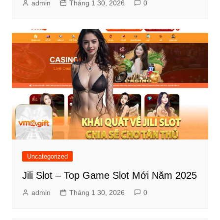
admin
Tháng 1 30, 2026
0
Uncategorized
Jili Slot – Top Game Slot Mới Năm 2025
admin
Tháng 1 30, 2026
0