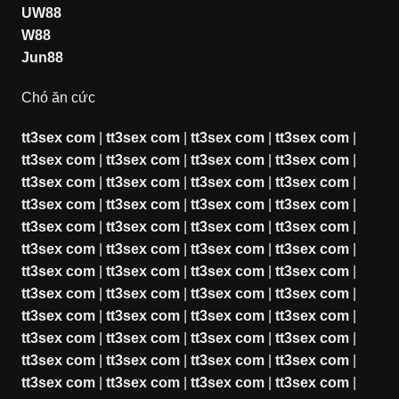
UW88
W88
Jun88
Chó ăn cức
tt3sex com
|
tt3sex com
|
tt3sex com
|
tt3sex com
|
tt3sex com
|
tt3sex com
|
tt3sex com
|
tt3sex com
|
tt3sex com
|
tt3sex com
|
tt3sex com
|
tt3sex com
|
tt3sex com
|
tt3sex com
|
tt3sex com
|
tt3sex com
|
tt3sex com
|
tt3sex com
|
tt3sex com
|
tt3sex com
|
tt3sex com
|
tt3sex com
|
tt3sex com
|
tt3sex com
|
tt3sex com
|
tt3sex com
|
tt3sex com
|
tt3sex com
|
tt3sex com
|
tt3sex com
|
tt3sex com
|
tt3sex com
|
tt3sex com
|
tt3sex com
|
tt3sex com
|
tt3sex com
|
tt3sex com
|
tt3sex com
|
tt3sex com
|
tt3sex com
|
tt3sex com
|
tt3sex com
|
tt3sex com
|
tt3sex com
|
tt3sex com
|
tt3sex com
|
tt3sex com
|
tt3sex com
|