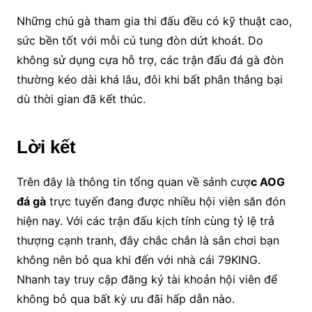
Những chú gà tham gia thi đấu đều có kỹ thuật cao,
sức bền tốt với mỗi cú tung đòn dứt khoát. Do
không sử dụng cựa hỗ trợ, các trận đấu đá gà đòn
thường kéo dài khá lâu, đôi khi bất phân thắng bại
dù thời gian đã kết thúc.
Lời kết
Trên đây là thông tin tổng quan về sảnh cượ
c AOG
đá gà
trực tuyến đang được nhiều hội viên săn đón
hiện nay. Với các trận đấu kịch tính cùng tỷ lệ trả
thượng cạnh tranh, đây chắc chắn là sân chơi bạn
không nên bỏ qua khi đến với nhà cái 79KING.
Nhanh tay truy cập đăng ký tài khoản hội viên để
không bỏ qua bất kỳ ưu đãi hấp dẫn nào.