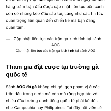
hàng trăm trận đấu được cập nhật liên tục bên cạnh
còn có những kèo đấu sắp tới, cũng như các tin tức
quan trọng liên quan đến chiến kê mà bạn đang
quan tâm.
Cập nhật liên tục các trận gà kịch tính tại sảnh AOG
Tham gia đặt cược tại trường gà
quốc tế
Sảnh
AOG đá gà
không chỉ gói gọn phạm vị ở các
trận đấu trong nước mà còn mở rộng hợp tác với
nhiều đấu trường danh tiếng quốc tế phải kể đến
như Campuchia hay Philippines. Tại đây hội viên sẽ