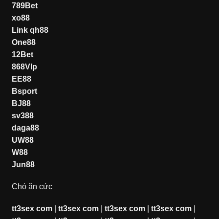
789Bet
xo88
Link qh88
One88
12Bet
868VIp
EE88
Bsport
BJ88
sv388
daga88
UW88
W88
Jun88
Chó ăn cức
tt3sex com
|
tt3sex com
|
tt3sex com
|
tt3sex com
|