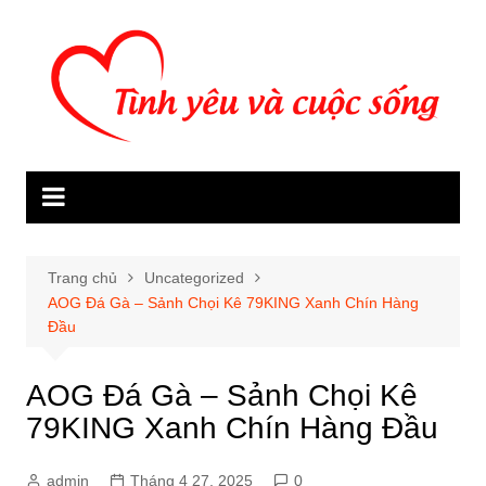
Chuyển
đến
phần
nội
dung
Trang chủ
Uncategorized
AOG Đá Gà – Sảnh Chọi Kê 79KING Xanh Chín Hàng
Đầu
AOG Đá Gà – Sảnh Chọi Kê
79KING Xanh Chín Hàng Đầu
admin
Tháng 4 27, 2025
0