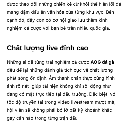
được theo dõi những chiến kê cừ khôi thể hiện lối đá
mang đậm dấu ấn văn hóa của từng khu vực. Bên
cạnh đó, đây còn có cơ hội giao lưu thêm kinh
nghiệm cá cược với bạn bè trên nhiều quốc gia.
Chất lượng live đỉnh cao
Những ai đã từng trải nghiệm cá cược
AOG đá gà
đều để lại những đánh giá tích cực về chất lượng
phát sóng ổn định. Âm thanh chân thực cùng hình
ảnh rõ nét giúp tái hiện không khí sôi động như
đang có mặt trực tiếp tại đấu trường. Đặc biệt, với
tốc độ truyền tải trong video livestream mượt mà,
hội viên sẽ không phải bỏ lỡ bất kỳ khoảnh khắc
gay cấn nào trong từng trận đấu.