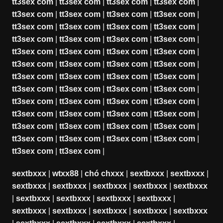
tt3sex com
|
tt3sex com
|
tt3sex com
|
tt3sex com
|
tt3sex com
|
tt3sex com
|
tt3sex com
|
tt3sex com
|
tt3sex com
|
tt3sex com
|
tt3sex com
|
tt3sex com
|
tt3sex com
|
tt3sex com
|
tt3sex com
|
tt3sex com
|
tt3sex com
|
tt3sex com
|
tt3sex com
|
tt3sex com
|
tt3sex com
|
tt3sex com
|
tt3sex com
|
tt3sex com
|
tt3sex com
|
tt3sex com
|
tt3sex com
|
tt3sex com
|
tt3sex com
|
tt3sex com
|
tt3sex com
|
tt3sex com
|
tt3sex com
|
tt3sex com
|
tt3sex com
|
tt3sex com
|
tt3sex com
|
tt3sex com
|
tt3sex com
|
tt3sex com
|
tt3sex com
|
tt3sex com
|
tt3sex com
|
tt3sex com
|
tt3sex com
|
tt3sex com
|
tt3sex com
|
tt3sex com
|
tt3sex com
|
tt3sex com
|
sextbxxx
|
wtxx88
|
chó chxxx
|
sextbxxx
|
sextbxxx
|
sextbxxx
|
sextbxxx
|
sextbxxx
|
sextbxxx
|
sextbxxx
|
sextbxxx
|
sextbxxx
|
sextbxxx
|
sextbxxx
|
sextbxxx
|
sextbxxx
|
sextbxxx
|
sextbxxx
|
sextbxxx