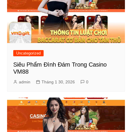
Uncategorized
Siêu Phẩm Đình Đám Trong Casino
VM88
admin
Tháng 1 30, 2026
0