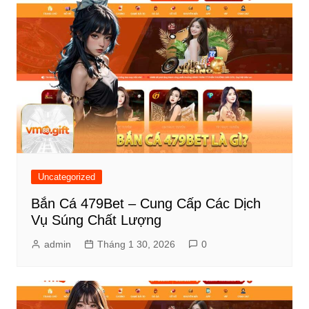
Uncategorized
Bắn Cá 479Bet – Cung Cấp Các Dịch
Vụ Súng Chất Lượng
admin
Tháng 1 30, 2026
0