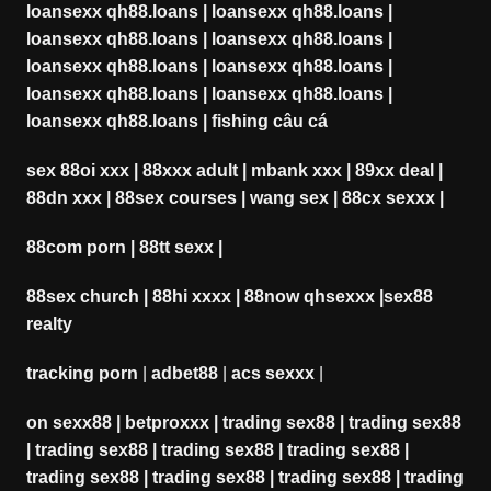
loansexx qh88.loans
|
loansexx qh88.loans
|
loansexx qh88.loans
|
loansexx qh88.loans
|
loansexx qh88.loans
|
loansexx qh88.loans
|
loansexx qh88.loans
|
loansexx qh88.loans
|
loansexx qh88.loans
|
fishing câu cá
sex 88oi xxx
|
88xxx adult
|
mbank xxx
|
89xx deal
|
88dn xxx
|
88sex courses
|
wang sex
|
88cx sexxx
|
88com porn
|
88tt sexx
|
88sex church
|
88hi xxxx
|
88now qhsexxx
|
sex88
realty
tracking porn
|
adbet88
|
acs sexxx
|
on sexx88
|
betproxxx
|
trading sex88
|
trading sex88
|
trading sex88
|
trading sex88
|
trading sex88
|
trading sex88
|
trading sex88
|
trading sex88
|
trading