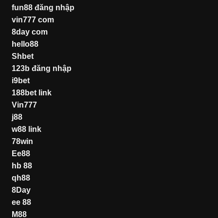
fun88 đăng nhập
vin777 com
8day com
hello88
Shbet
123b đăng nhập
i9bet
188bet link
Vin777
j88
w88 link
78win
Ee88
hb 88
qh88
8Day
ee 88
M88