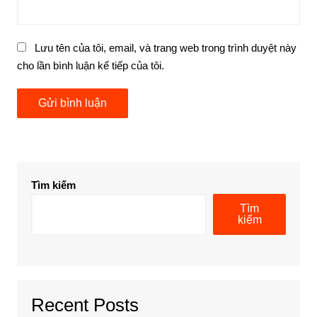
Lưu tên của tôi, email, và trang web trong trình duyệt này
cho lần bình luận kế tiếp của tôi.
Tìm kiếm
Tìm
kiếm
Recent Posts