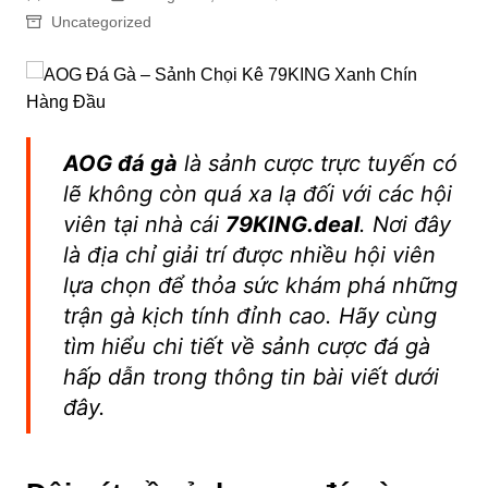
Uncategorized
AOG đá gà
là sảnh cược trực tuyến có
lẽ không còn quá xa lạ đối với các hội
viên tại nhà cái
79KING.deal
. Nơi đây
là địa chỉ giải trí được nhiều hội viên
lựa chọn để thỏa sức khám phá những
trận gà kịch tính đỉnh cao. Hãy cùng
tìm hiểu chi tiết về sảnh cược đá gà
hấp dẫn trong thông tin bài viết dưới
đây.