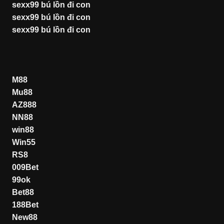
sexx99 bú lồn đi con
sexx99 bú lồn đi con
sexx99 bú lồn đi con
M88
Mu88
AZ888
NN88
win88
Win55
RS8
009Bet
99ok
Bet88
188Bet
New88