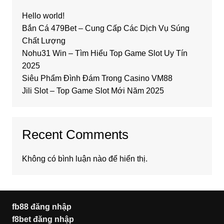
Hello world!
Bắn Cá 479Bet – Cung Cấp Các Dịch Vụ Súng
Chất Lượng
Nohu31 Win – Tìm Hiểu Top Game Slot Uy Tín
2025
Siêu Phẩm Đình Đám Trong Casino VM88
Jili Slot – Top Game Slot Mới Năm 2025
Recent Comments
Không có bình luận nào để hiển thị.
fb88 đăng nhập
f8bet đăng nhập