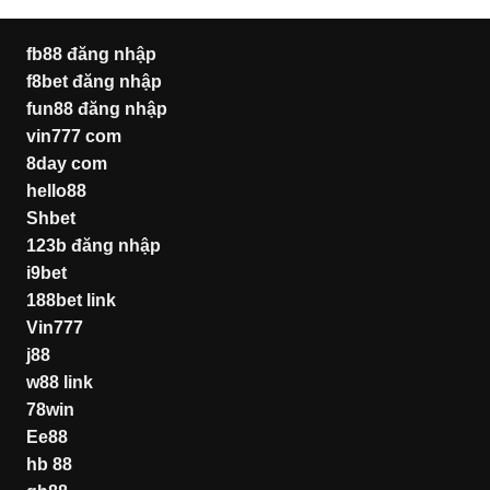
fb88 đăng nhập
f8bet đăng nhập
fun88 đăng nhập
vin777 com
8day com
hello88
Shbet
123b đăng nhập
i9bet
188bet link
Vin777
j88
w88 link
78win
Ee88
hb 88