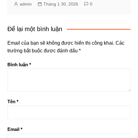
admin
Tháng 1 30, 2026
0
Để lại một bình luận
Email của bạn sẽ không được hiển thị công khai.
Các
trường bắt buộc được đánh dấu
*
Bình luận
*
Tên
*
Email
*