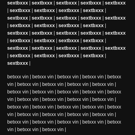
sextbxxx
|
sextbxxx
|
sextbxxx
|
sextbxxx
|
sextbxxx
|
sextbxxx
|
sextbxxx
|
sextbxxx
|
sextbxxx
|
sextbxxx
|
sextbxxx
|
sextbxxx
|
sextbxxx
|
sextbxxx
|
sextbxxx
|
sextbxxx
|
sextbxxx
|
sextbxxx
|
sextbxxx
|
sextbxxx
|
sextbxxx
|
sextbxxx
|
sextbxxx
|
sextbxxx
|
sextbxxx
|
sextbxxx
|
sextbxxx
|
sextbxxx
|
sextbxxx
|
sextbxxx
|
sextbxxx
|
sextbxxx
|
sextbxxx
|
sextbxxx
|
sextbxxx
|
sextbxxx
|
sextbxxx
|
betxxx vin
|
betxxx vin
|
betxxx vin
|
betxxx vin
|
betxxx
vin
|
betxxx vin
|
betxxx vin
|
betxxx vin
|
betxxx vin
|
betxxx vin
|
betxxx vin
|
betxxx vin
|
betxxx vin
|
betxxx
vin
|
betxxx vin
|
betxxx vin
|
betxxx vin
|
betxxx vin
|
betxxx vin
|
betxxx vin
|
betxxx vin
|
betxxx vin
|
betxxx
vin
|
betxxx vin
|
betxxx vin
|
betxxx vin
|
betxxx vin
|
betxxx vin
|
betxxx vin
|
betxxx vin
|
betxxx vin
|
betxxx
vin
|
betxxx vin
|
betxxx vin
|