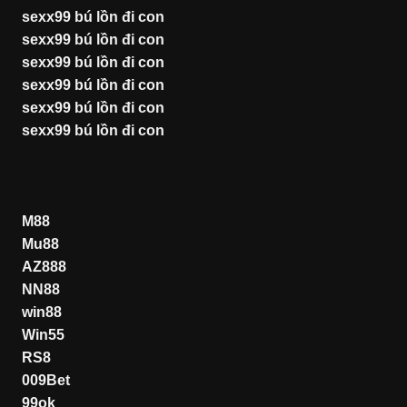
sexx99 bú lồn đi con
sexx99 bú lồn đi con
sexx99 bú lồn đi con
sexx99 bú lồn đi con
sexx99 bú lồn đi con
sexx99 bú lồn đi con
M88
Mu88
AZ888
NN88
win88
Win55
RS8
009Bet
99ok