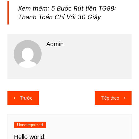
Xem thêm: 5 Bước Rút tiền TG88:
Thanh Toán Chỉ Với 30 Giây
Admin
Điều
Trước
Tiếp theo
hướng
bài
viết
Uncategorized
Hello world!