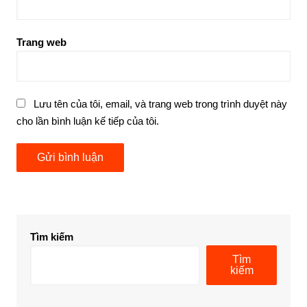
Trang web
Lưu tên của tôi, email, và trang web trong trình duyệt này
cho lần bình luận kế tiếp của tôi.
Tìm kiếm
Tìm
kiếm