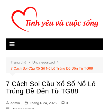
Chuyển
đến
phần
nội
dung
Trang chủ
Uncategorized
7 Cách Soi Cầu Xổ Số Nổ Lô Trúng Đề Đến Từ TG88
7 Cách Soi Cầu Xổ Số Nổ Lô
Trúng Đề Đến Từ TG88
admin
Tháng 6 24, 2025
0
Uncategorized