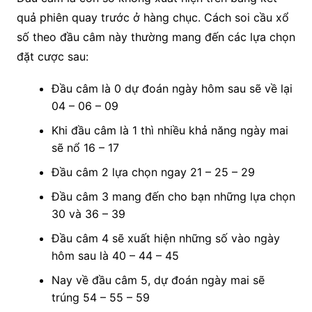
quả phiên quay trước ở hàng chục. Cách soi cầu xổ
số theo đầu câm này thường mang đến các lựa chọn
đặt cược sau:
Đầu câm là 0 dự đoán ngày hôm sau sẽ về lại
04 – 06 – 09
Khi đầu câm là 1 thì nhiều khả năng ngày mai
sẽ nổ 16 – 17
Đầu câm 2 lựa chọn ngay 21 – 25 – 29
Đầu câm 3 mang đến cho bạn những lựa chọn
30 và 36 – 39
Đầu câm 4 sẽ xuất hiện những số vào ngày
hôm sau là 40 – 44 – 45
Nay về đầu câm 5, dự đoán ngày mai sẽ
trúng 54 – 55 – 59