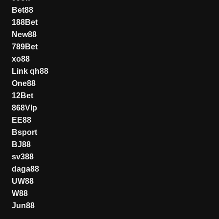
Bet88
188Bet
New88
789Bet
xo88
Link qh88
One88
12Bet
868VIp
EE88
Bsport
BJ88
sv388
daga88
UW88
W88
Jun88