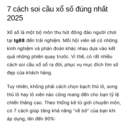
7 cách soi cầu xổ số đúng nhất
2025
Xổ số là một bộ môn thu hút đông đảo người chơi
tại
tg88
đến trải nghiệm. Mỗi hội viên sẽ có những
kinh nghiệm và phán đoán khác nhau dựa vào kết
quả những phiên quay trước. Vì thế, có rất nhiều
cách soi cầu xổ số ra đời, phục vụ mục đích tìm số
đẹp của khách hàng.
Tuy nhiên, không phải cách chọn bạch thủ lô, song
thủ lô hay lô xiên nào cũng mang đến cho bạn tỷ lệ
chiến thắng cao. Theo thống kê từ giới chuyên môn,
có 7 cách giúp tăng khả năng “về bờ” của bạn khi
áp dụng, lên đến 90%: