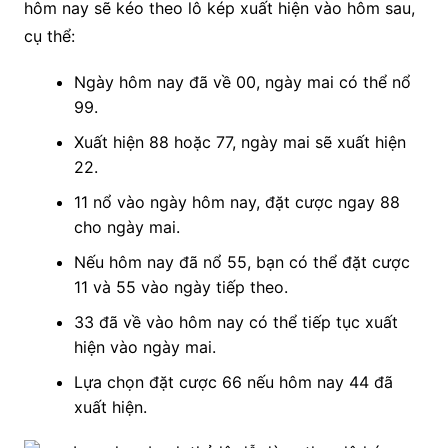
hôm nay sẽ kéo theo lô kép xuất hiện vào hôm sau,
cụ thể:
Ngày hôm nay đã về 00, ngày mai có thể nổ
99.
Xuất hiện 88 hoặc 77, ngày mai sẽ xuất hiện
22.
11 nổ vào ngày hôm nay, đặt cược ngay 88
cho ngày mai.
Nếu hôm nay đã nổ 55, bạn có thể đặt cược
11 và 55 vào ngày tiếp theo.
33 đã về vào hôm nay có thể tiếp tục xuất
hiện vào ngày mai.
Lựa chọn đặt cược 66 nếu hôm nay 44 đã
xuất hiện.