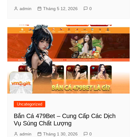
admin
Tháng 5 12, 2026
0
Uncategorized
Bắn Cá 479Bet – Cung Cấp Các Dịch
Vụ Súng Chất Lượng
admin
Tháng 1 30, 2026
0