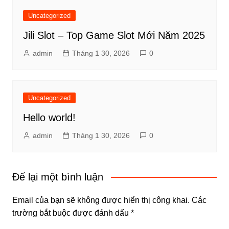
Uncategorized
Jili Slot – Top Game Slot Mới Năm 2025
admin
Tháng 1 30, 2026
0
Uncategorized
Hello world!
admin
Tháng 1 30, 2026
0
Để lại một bình luận
Email của bạn sẽ không được hiển thị công khai.
Các
trường bắt buộc được đánh dấu
*