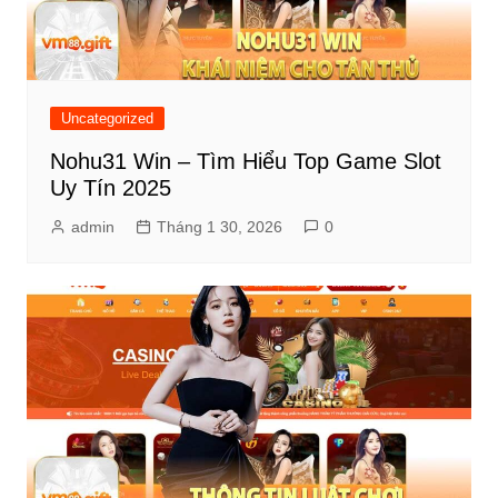
Uncategorized
Nohu31 Win – Tìm Hiểu Top Game Slot
Uy Tín 2025
admin
Tháng 1 30, 2026
0