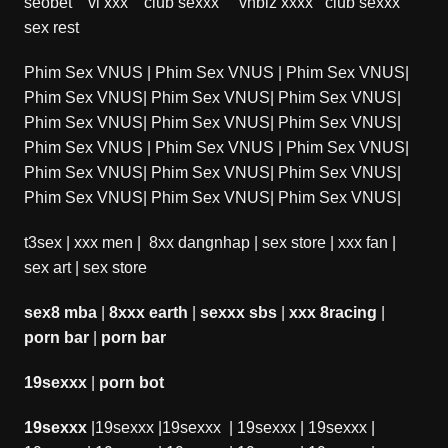
seobet
vi xxx
club sexxx
vnbiz xxxx
club sexxx
sex rest
Phim Sex VNUS
|
Phim Sex VNUS
|
Phim Sex VNUS
|
Phim Sex VNUS
|
Phim Sex VNUS
|
Phim Sex VNUS
|
Phim Sex VNUS
|
Phim Sex VNUS
|
Phim Sex VNUS
|
Phim Sex VNUS
|
Phim Sex VNUS
|
Phim Sex VNUS
|
Phim Sex VNUS
|
Phim Sex VNUS
|
Phim Sex VNUS
|
Phim Sex VNUS
|
Phim Sex VNUS
|
Phim Sex VNUS
|
t3sex
|
xxx men
|
8xx dangnhap
|
sex store
|
xxx fan
|
sex art
|
sex store
sex8 mba
|
8xxx earth
|
sexxx sbs
|
xxx 8racing
|
porn bar
|
porn bar
19sexxx
|
porn bot
19sexxx
|
19sexxx
|
19sexxx
|
19sexxx
|
19sexxx
|