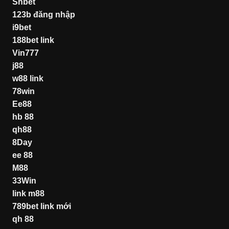
Shbet
123b đăng nhập
i9bet
188bet link
Vin777
j88
w88 link
78win
Ee88
hb 88
qh88
8Day
ee 88
M88
33Win
link m88
789bet link mới
qh 88