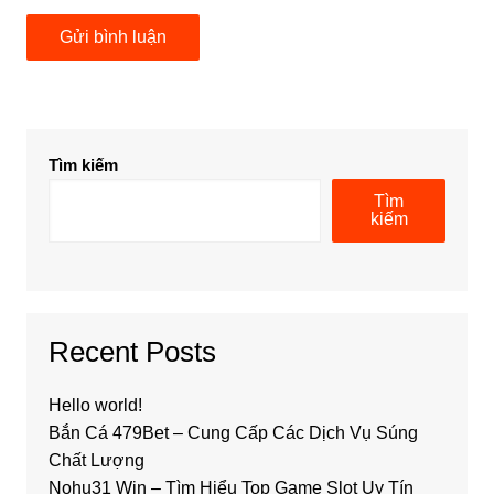
Tìm kiếm
Tìm
kiếm
Recent Posts
Hello world!
Bắn Cá 479Bet – Cung Cấp Các Dịch Vụ Súng
Chất Lượng
Nohu31 Win – Tìm Hiểu Top Game Slot Uy Tín