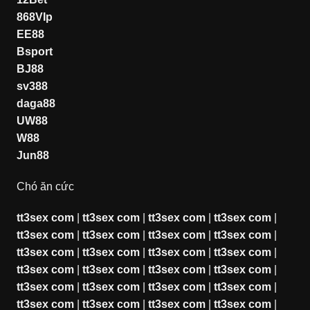
868VIp
EE88
Bsport
BJ88
sv388
daga88
UW88
W88
Jun88
Chó ăn cức
tt3sex com
|
tt3sex com
|
tt3sex com
|
tt3sex com
|
tt3sex com
|
tt3sex com
|
tt3sex com
|
tt3sex com
|
tt3sex com
|
tt3sex com
|
tt3sex com
|
tt3sex com
|
tt3sex com
|
tt3sex com
|
tt3sex com
|
tt3sex com
|
tt3sex com
|
tt3sex com
|
tt3sex com
|
tt3sex com
|
tt3sex com
|
tt3sex com
|
tt3sex com
|
tt3sex com
|