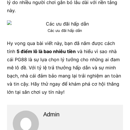
lý do nhiều người chơi gắn bó lâu dài với nền tảng
này.
Các ưu đãi hấp dẫn
Hy vọng qua bài viết này, bạn đã nắm được cách
tính
5 điểm lô là bao nhiêu tiền
và hiểu vì sao nhà
cái PG88 là sự lựa chọn lý tưởng cho những ai đam
mê lô đề. Với tỷ lệ trả thưởng hấp dẫn và sự minh
bạch, nhà cái đảm bảo mang lại trải nghiệm an toàn
và tin cậy. Hãy thử ngay để khám phá cơ hội thắng
lớn tại sân chơi uy tín này!
Admin