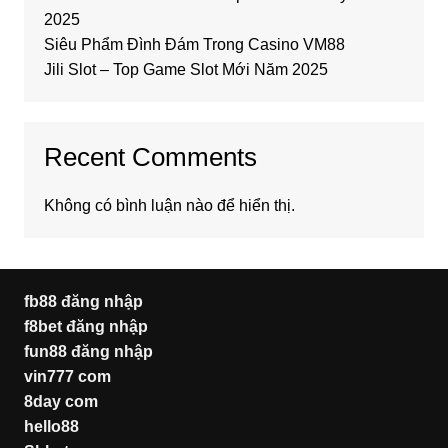
2025
Siêu Phẩm Đình Đám Trong Casino VM88
Jili Slot – Top Game Slot Mới Năm 2025
Recent Comments
Không có bình luận nào để hiển thị.
fb88 đăng nhập
f8bet đăng nhập
fun88 đăng nhập
vin777 com
8day com
hello88