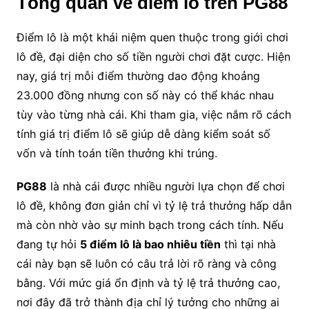
Tổng quan về điểm lô trên PG88
Điểm lô là một khái niệm quen thuộc trong giới chơi
lô đề, đại diện cho số tiền người chơi đặt cược. Hiện
nay, giá trị mỗi điểm thường dao động khoảng
23.000 đồng nhưng con số này có thể khác nhau
tùy vào từng nhà cái. Khi tham gia, việc nắm rõ cách
tính giá trị điểm lô sẽ giúp dễ dàng kiểm soát số
vốn và tính toán tiền thưởng khi trúng.
PG88
là nhà cái được nhiều người lựa chọn để chơi
lô đề, không đơn giản chỉ vì tỷ lệ trả thưởng hấp dẫn
mà còn nhờ vào sự minh bạch trong cách tính. Nếu
đang tự hỏi
5 điểm lô là bao nhiêu tiền
thì tại nhà
cái này bạn sẽ luôn có câu trả lời rõ ràng và công
bằng. Với mức giá ổn định và tỷ lệ trả thưởng cao,
nơi đây đã trở thành địa chỉ lý tưởng cho những ai