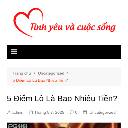
Chuyển
đến
phần
nội
dung
Trang chủ
Uncategorized
5 Điểm Lô Là Bao Nhiêu Tiền?
5 Điểm Lô Là Bao Nhiêu Tiền?
admin
Tháng 5 7, 2025
0
Uncategorized