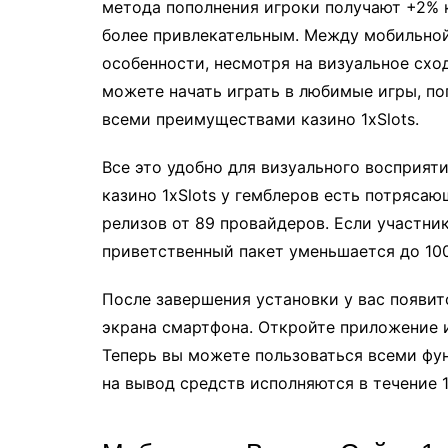
метода пополнения игроки получают +2% к
более привлекательным. Между мобильной
особенности, несмотря на визуальное схо
можете начать играть в любимые игры, по
всеми преимуществами казино 1xSlots.
Все это удобно для визуального восприяти
казино 1xSlots у гемблеров есть потряса
релизов от 89 провайдеров. Если участник
приветственный пакет уменьшается до 10
После завершения установки у вас появит
экрана смартфона. Откройте приложение и
Теперь вы можете пользоваться всеми фун
на вывод средств исполняются в течение 1