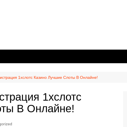
егистрация 1хслотс Казино Лучшие Слоты В Онлайне!
истрация 1хслотс
ты В Онлайне!
gorized