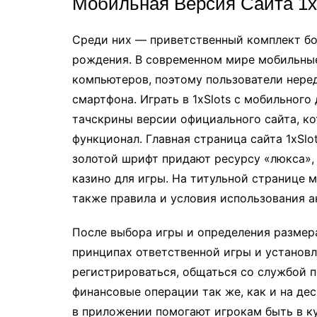
Мобильная Версия Сайта 1xs
Среди них — приветственный комплект бо
рождения. В современном мире мобильны
компьютеров, поэтому пользователи нере
смартфона. Играть в 1xSlots с мобильног
тачскрины версии официального сайта, ко
функционал. Главная страница сайта 1xSlo
золотой шрифт придают ресурсу «люкса», 
казино для игры. На титульной странице 
также правила и условия использования ак
После выбора игры и определения размера
принципах ответственной игры и установ
регистрироваться, общаться со службой 
финансовые операции так же, как и на де
в приложении помогают игрокам быть в к