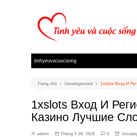
Chuyển
đến
phần
nội
dung
tinhyeuvacuocsong
Trang chủ
Uncategorized
1xslots Вход И Р
1xslots Вход И Рег
Казино Лучшие Сло
admin
Tháng 3 28, 2025
0
Uncate