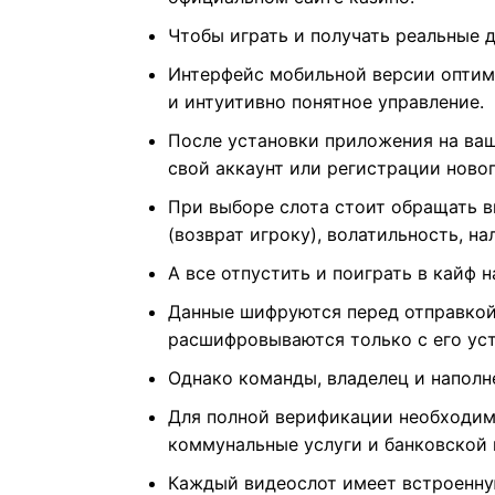
Чтобы играть и получать реальные д
Интерфейс мобильной версии оптими
и интуитивно понятное управление.
После установки приложения на ваш
свой аккаунт или регистрации новог
При выборе слота стоит обращать в
(возврат игроку), волатильность, н
А все отпустить и поиграть в кайф н
Данные шифруются перед отправкой 
расшифровываются только с его уст
Однако команды, владелец и наполн
Для полной верификации необходимо
коммунальные услуги и банковской 
Каждый видеослот имеет встроенну