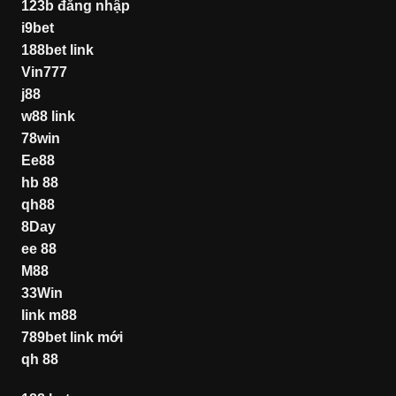
123b đăng nhập
i9bet
188bet link
Vin777
j88
w88 link
78win
Ee88
hb 88
qh88
8Day
ee 88
M88
33Win
link m88
789bet link mới
qh 88