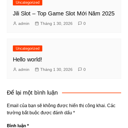
Uncategorized
Jili Slot – Top Game Slot Mới Năm 2025
admin
Tháng 1 30, 2026
0
Uncategorized
Hello world!
admin
Tháng 1 30, 2026
0
Để lại một bình luận
Email của bạn sẽ không được hiển thị công khai.
Các
trường bắt buộc được đánh dấu
*
Bình luận
*