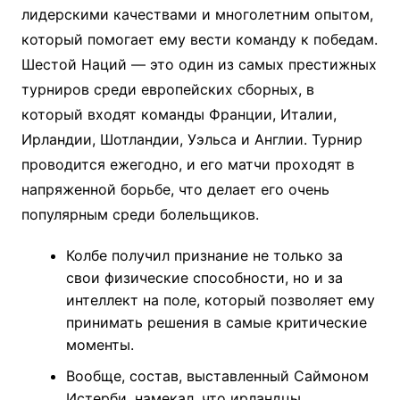
лидерскими качествами и многолетним опытом,
который помогает ему вести команду к победам.
Шестой Наций — это один из самых престижных
турниров среди европейских сборных, в
который входят команды Франции, Италии,
Ирландии, Шотландии, Уэльса и Англии. Турнир
проводится ежегодно, и его матчи проходят в
напряженной борьбе, что делает его очень
популярным среди болельщиков.
Колбе получил признание не только за
свои физические способности, но и за
интеллект на поле, который позволяет ему
принимать решения в самые критические
моменты.
Вообще, состав, выставленный Саймоном
Истерби, намекал, что ирландцы