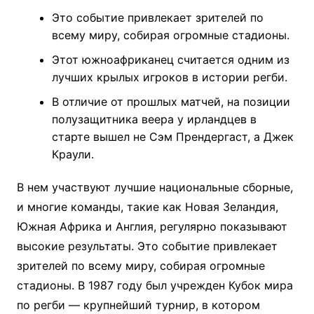
Это событие привлекает зрителей по
всему миру, собирая огромные стадионы.
Этот южноафриканец считается одним из
лучших крылых игроков в истории регби.
В отличие от прошлых матчей, на позиции
полузащитника веера у ирландцев в
старте вышел не Сэм Прендергаст, а Джек
Краули.
В нем участвуют лучшие национальные сборные,
и многие команды, такие как Новая Зеландия,
Южная Африка и Англия, регулярно показывают
высокие результаты. Это событие привлекает
зрителей по всему миру, собирая огромные
стадионы. В 1987 году был учрежден Кубок мира
по регби — крупнейший турнир, в котором