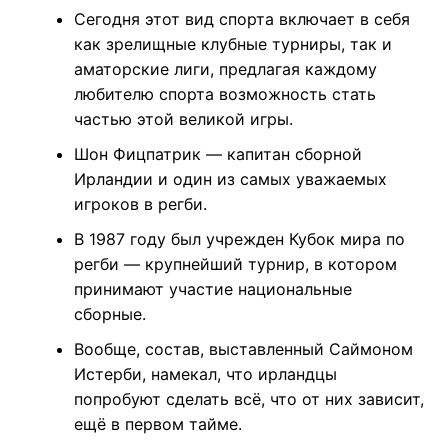
Сегодня этот вид спорта включает в себя
как зрелищные клубные турниры, так и
аматорские лиги, предлагая каждому
любителю спорта возможность стать
частью этой великой игры.
Шон Фицпатрик — капитан сборной
Ирландии и один из самых уважаемых
игроков в регби.
В 1987 году был учрежден Кубок мира по
регби — крупнейший турнир, в котором
принимают участие национальные
сборные.
Вообще, состав, выставленный Саймоном
Истерби, намекал, что ирландцы
попробуют сделать всё, что от них зависит,
ещё в первом тайме.