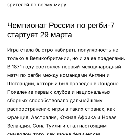
зрителей по всему миру.
Чемпионат России по регби-7
стартует 29 марта
Игра стала быстро набирать популярность не
только в Великобритании, но и за ее пределами.
В 1871 году состоялся первый международный
матч по регби между командами Англии и
Шотландии, который был проведен в Лондоне.
Появление первых клубов и национальных
сборных способствовало дальнейшему
распространению игры в таких странах, как
Франция, Австралия, Южная Африка и Новая
Зеландия. Сона Туилиги стал настоящим
символом того, как важна физическая