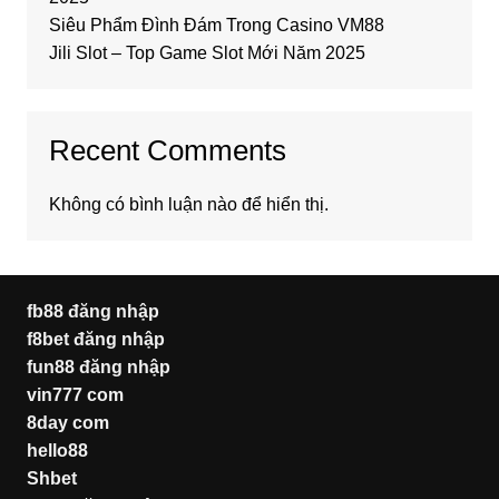
Siêu Phẩm Đình Đám Trong Casino VM88
Jili Slot – Top Game Slot Mới Năm 2025
Recent Comments
Không có bình luận nào để hiển thị.
fb88 đăng nhập
f8bet đăng nhập
fun88 đăng nhập
vin777 com
8day com
hello88
Shbet