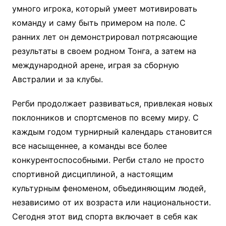
умного игрока, который умеет мотивировать
команду и саму быть примером на поле. С
ранних лет он демонстрировал потрясающие
результаты в своем родном Тонга, а затем на
международной арене, играя за сборную
Австралии и за клубы.
Регби продолжает развиваться, привлекая новых
поклонников и спортсменов по всему миру. С
каждым годом турнирный календарь становится
все насыщеннее, а команды все более
конкурентоспособными. Регби стало не просто
спортивной дисциплиной, а настоящим
культурным феноменом, объединяющим людей,
независимо от их возраста или национальности.
Сегодня этот вид спорта включает в себя как